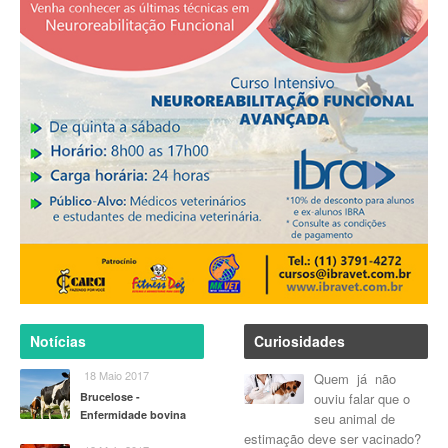
Notícias
Curiosidades
More
More
18 Maio 2017
Quem já não
Brucelose -
ouviu falar que o
Enfermidade bovina
seu animal de
estimação deve ser vacinado?